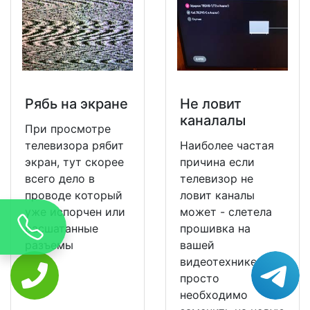
Рябь на экране
Не ловит
каналалы
При просмотре
телевизора рябит
Наиболее частая
экран, тут скорее
причина если
всего дело в
телевизор не
проводе который
ловит каналы
уже испорчен или
может - слетела
расшатанные
прошивка на
разъемы
вашей
видеотехнике и ее
просто
необходимо