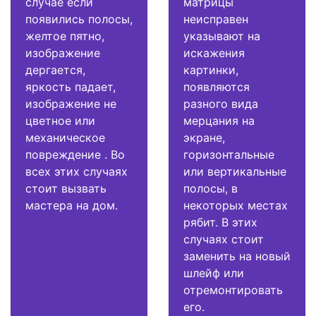
случае если
матрицы
появились полосы,
неисправен
желтое пятно,
указывают на
изображение
искажения
дергается,
картинки,
яркость падает,
появляются
изображение не
разного вида
цветное или
мерцания на
механическое
экране,
повреждение . Во
горизонтальные
всех этих случаях
или вертикальные
стоит вызвать
полосы, в
мастера на дом.
некоторых местах
рябит. В этих
случаях стоит
заменить на новый
шлейф или
отремонтировать
его.