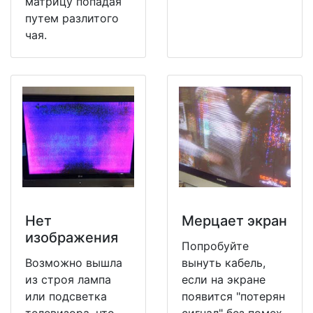
матрицу попадая
путем разлитого
чая.
Нет
Мерцает экран
изображения
Попробуйте
Возможно вышла
вынуть кабель,
из строя лампа
если на экране
или подсветка
появится "потерян
телевизора, что
сигнал" без помех