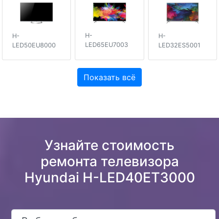
H-
H-
H-
LED65EU7003
LED50EU8000
LED32ES5001
Показать всё
Узнайте стоимость
ремонта телевизора
Hyundai H-LED40ET3000