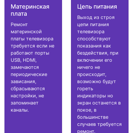
Материнская
Цепь питания
плата
Выход из строя
Ремонт
цепи питания
материнской
телевизора
платы телевизора
способствуют
требуется если не
показания как
работают порты
бездействия, при
USB, HDMI,
включении его
замечаются
ничего не
периодические
происходит,
зависания,
возможно будут
сбрасываются
гореть
настройки, не
индикаторы но
запоминает
экран останется в
каналы.
покое, в
большинстве
случаев требуется
ремонт.