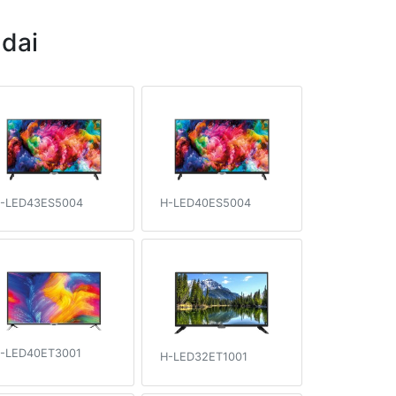
dai
-LED43ES5004
H-LED40ES5004
-LED40ET3001
H-LED32ET1001