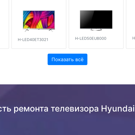
H
H-LED50EU8000
H-LED40ET3021
Показать всё
сть ремонта телевизора Hyunda