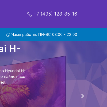
+7 (495) 128-85-16
Часы работы: ПН-ВС 08:00 - 22:00
H-
вис
ый центр и
 Ваш телевизор
сть ремонта
тно.
Следующая