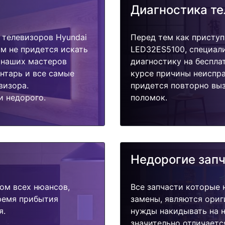
Диагностика т
телевизоров Hyundai
Перед тем как приступ
м не придется искать
LED32ES5100, специал
у наших мастеров
диагностику на беспла
ентарь и все самые
курсе причины неиспра
визора.
придется повторно выз
и недорого.
поломок.
Недорогие зап
ом всех нюансов,
Все запчасти которые 
время прибытия
замены, являются ориг
я.
нужды накидывать на н
значительно отличаетс