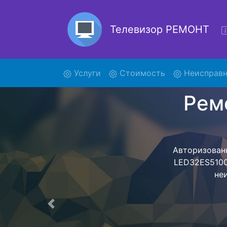
Телевизор РЕМОНТ
(current)
Услуги
Стоимость
Неисправн
Р
LE
Ремонт те
обратно - с п
для дальне
ост
Предыдущая