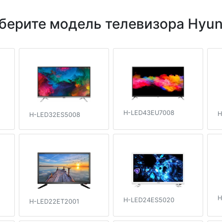
берите модель телевизора Hyun
H-LED43EU7008
H
H-LED32ES5008
H
H-LED24ES5020
H-LED22ET2001