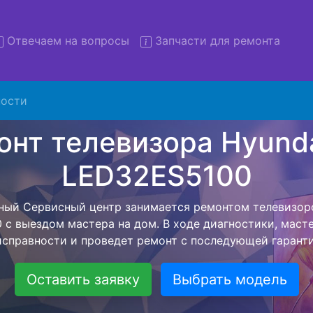
Отвечаем на вопросы
Запчасти для ремонта
ости
емонт телевизоров Hyundai 
D32ES5100 с вывозом в сер
левизоров Hyundai H-LED32ES5100 с вывозом в сервисн
омощью нашей бесплатной услуги, специалист заберет
йшего более детального ремонта. Оговоренная стоимо
анется неизменно при возвращении видеотехники обра
Оставить заявку
Выбрать модель