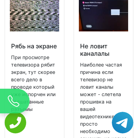
Рябь на экране
Не ловит
каналалы
При просмотре
телевизора рябит
Наиболее частая
экран, тут скорее
причина если
всего дело в
телевизор не
проводе который
ловит каналы
уже испорчен или
может - слетела
расшатанные
прошивка на
разъемы
вашей
видеотехнике и ее
просто
необходимо