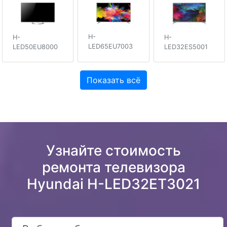
H-
H-
H-
LED65EU7003
LED50EU8000
LED32ES5001
Показать всё
Узнайте стоимость
ремонта телевизора
Hyundai H-LED32ET3021