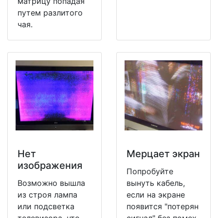
матрицу попадая
путем разлитого
чая.
Нет
Мерцает экран
изображения
Попробуйте
Возможно вышла
вынуть кабель,
из строя лампа
если на экране
или подсветка
появится "потерян
телевизора, что
сигнал" без помех