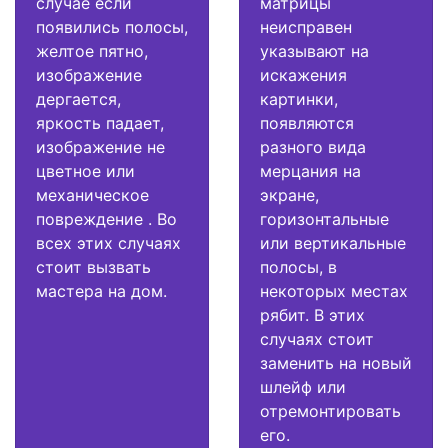
случае если
матрицы
появились полосы,
неисправен
желтое пятно,
указывают на
изображение
искажения
дергается,
картинки,
яркость падает,
появляются
изображение не
разного вида
цветное или
мерцания на
механическое
экране,
повреждение . Во
горизонтальные
всех этих случаях
или вертикальные
стоит вызвать
полосы, в
мастера на дом.
некоторых местах
рябит. В этих
случаях стоит
заменить на новый
шлейф или
отремонтировать
его.