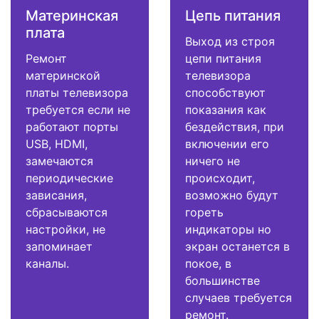
Материнская
Цепь питания
плата
Выход из строя
Ремонт
цепи питания
материнской
телевизора
платы телевизора
способствуют
требуется если не
показания как
работают порты
бездействия, при
USB, HDMI,
включении его
замечаются
ничего не
периодические
происходит,
зависания,
возможно будут
сбрасываются
гореть
настройки, не
индикаторы но
запоминает
экран останется в
каналы.
покое, в
большинстве
случаев требуется
ремонт.