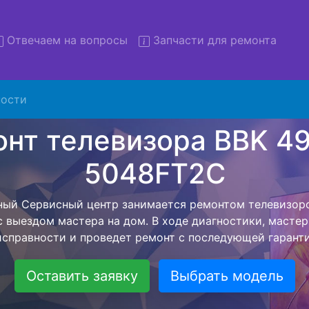
Отвечаем на вопросы
Запчасти для ремонта
ости
емонт телевизоров BBK 49LE
048FT2C с вывозом в серв
изоров BBK 49LEX-5048FT2C с вывозом в сервисный це
ю нашей бесплатной услуги, специалист заберет Ваш те
его более детального ремонта. Оговоренная стоимост
анется неизменно при возвращении видеотехники обра
Оставить заявку
Выбрать модель