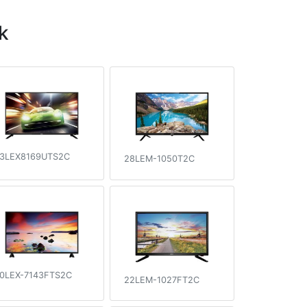
k
3LEX8169UTS2C
28LEM-1050T2C
0LEX-7143FTS2C
22LEM-1027FT2C