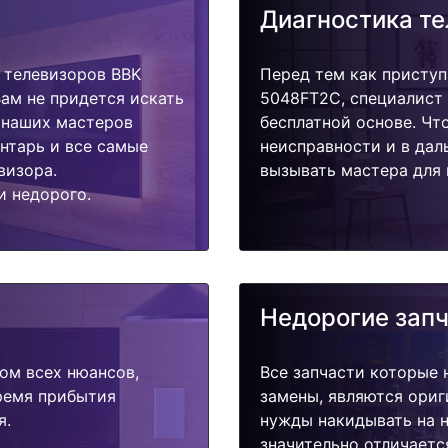
Диагностика т
 телевизоров BBK
Перед тем как приступ
ам не придется искать
5048FT2C, специалист 
у наших мастеров
бесплатной основе. Чт
ентарь и все самые
неисправности и в дал
визора.
вызывать мастера для 
и недорого.
Недорогие зап
ом всех нюансов,
Все запчасти которые 
время прибытия
замены, являются ориг
я.
нужды накидывать на н
значительно отличаетс