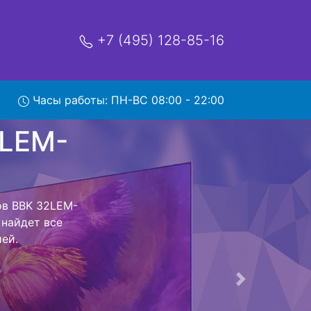
+7 (495) 128-85-16
Часы работы: ПН-ВС 08:00 - 22:00
EM-
с
нтр и обратно
левизор для
ь ремонта
тно.
Следующая