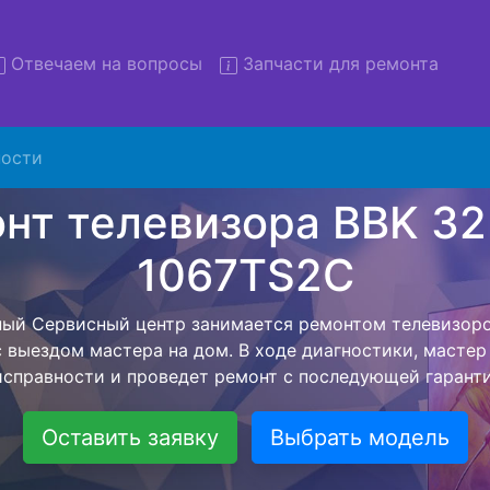
Отвечаем на вопросы
Запчасти для ремонта
ости
монт телевизоров BBK 32L
1067TS2C с вывозом в серви
изоров BBK 32LEM-1067TS2C с вывозом в сервисный це
ю нашей бесплатной услуги, специалист заберет Ваш те
его более детального ремонта. Оговоренная стоимост
анется неизменно при возвращении видеотехники обра
Оставить заявку
Выбрать модель