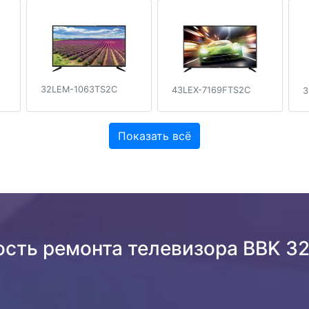
32LEM-1063TS2C
43LEX-7169FTS2C
3
Показать всё
ость ремонта телевизора BBK 