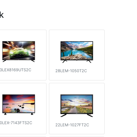
k
3LEX8169UTS2C
28LEM-1050T2C
0LEX-7143FTS2C
22LEM-1027FT2C