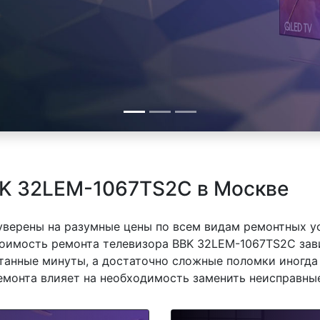
BK 32LEM-1067TS2C в Москве
 уверены на разумные цены по всем видам ремонтных у
имость ремонта телевизора BBK 32LEM-1067TS2C завис
танные минуты, а достаточно сложные поломки иногда 
емонта влияет на необходимость заменить неисправные