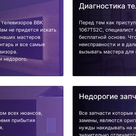
Диагностика т
 телевизоров BBK
Перед тем как приступ
ам не придется искать
1067TS2C, специалист 
у наших мастеров
бесплатной основе. Чт
ентарь и все самые
неисправности и в дал
визора.
вызывать мастера для 
и недорого.
Недорогие зап
ом всех нюансов,
Все запчасти которые 
время прибытия
замены, являются ориг
я.
нужды накидывать на н
значительно отличаетс