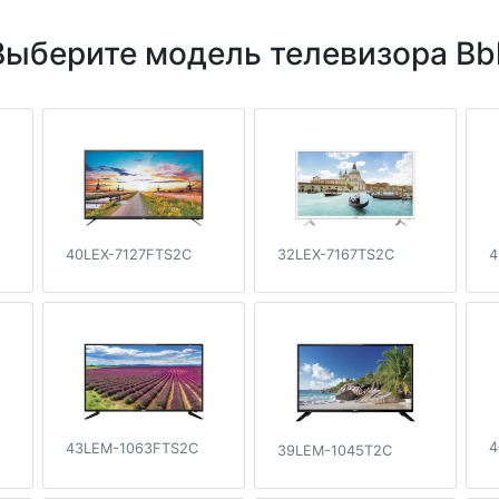
Выберите модель телевизора Bb
40LEX-7127FTS2C
4
32LEX-7167TS2C
4
43LEM-1063FTS2C
39LEM-1045T2C