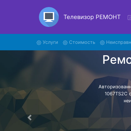
Телевизор РЕМОНТ
(current)
Услуги
Стоимость
Неисправн
Ре
Ремонт телев
- с помощь
дальнейш
ост
Предыдущая