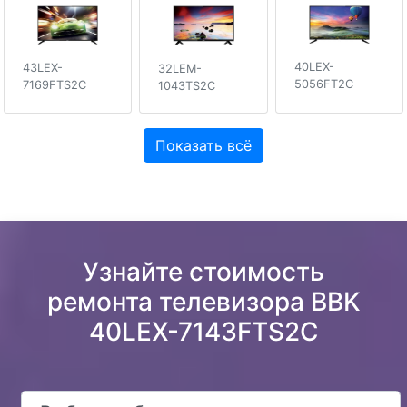
40LEX-
43LEX-
32LEM-
5056FT2C
7169FTS2C
1043TS2C
Показать всё
Узнайте стоимость
ремонта телевизора BBK
40LEX-7143FTS2C