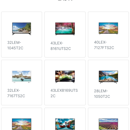
40LEX-
32LEM-
43LEX-
7127FTS2C
1045T2C
8161UTS2C
43LEX8169UTS
32LEX-
28LEM-
2C
7167TS2C
1050T2C