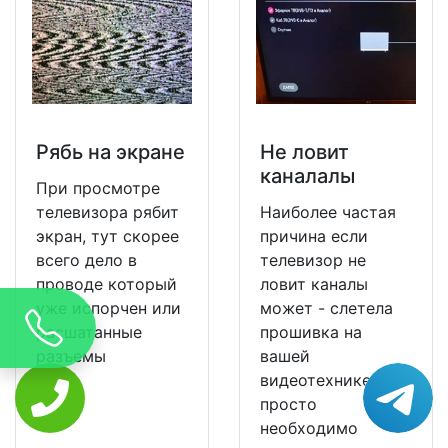
Рябь на экране
Не ловит
каналалы
При просмотре
телевизора рябит
Наиболее частая
экран, тут скорее
причина если
всего дело в
телевизор не
проводе который
ловит каналы
уже испорчен или
может - слетела
расшатанные
прошивка на
разъемы
вашей
видеотехнике и ее
просто
необходимо