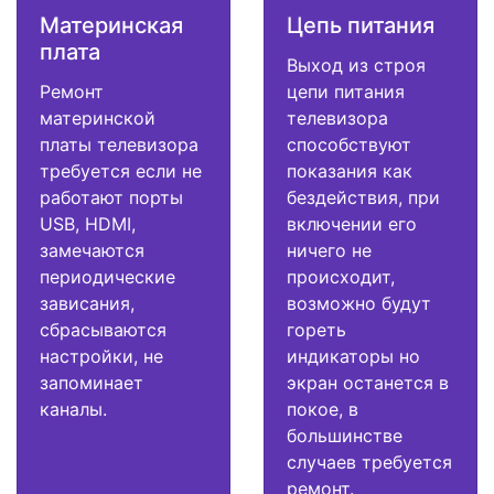
Материнская
Цепь питания
плата
Выход из строя
Ремонт
цепи питания
материнской
телевизора
платы телевизора
способствуют
требуется если не
показания как
работают порты
бездействия, при
USB, HDMI,
включении его
замечаются
ничего не
периодические
происходит,
зависания,
возможно будут
сбрасываются
гореть
настройки, не
индикаторы но
запоминает
экран останется в
каналы.
покое, в
большинстве
случаев требуется
ремонт.