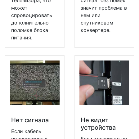
телевизора, что
сигнал" без помех
может
значит проблема в
спровоцировать
нем или
дополнительно
спутниковом
поломке блока
конвертере.
питания.
Нет сигнала
Не видит
устройства
Если кабель
подсоединен к
Если телевизор не