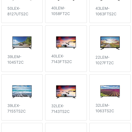
40LEM-
50LEX-
43LEM-
1058FT2C
8127UTS2C
1063FTS2C
40LEX-
39LEM-
22LEM-
7143FTS2C
1045T2C
1027FT2C
32LEM-
39LEX-
32LEX-
1063TS2C
7155TS2C
7143TS2C