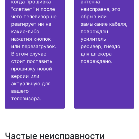
когда прошивка
антенна
"слетает" и после
неисправна, это
чего телевизор не
обрыв или
реагирует ни на
замыкание кабеля,
какие-либо
поврежден
нажатия кнопок
усилитель
или перезагрузок.
ресивер, гнездо
В этом случае
для штекера
стоит поставить
повреждено.
прошивку новой
версии или
актуальную для
вашего
телевизора.
Частые неисправности