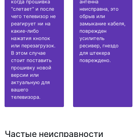
когда прошивка
антенна
"слетает" и после
неисправна, это
чего телевизор не
обрыв или
реагирует ни на
замыкание кабеля,
какие-либо
поврежден
нажатия кнопок
усилитель
или перезагрузок.
ресивер, гнездо
В этом случае
для штекера
стоит поставить
повреждено.
прошивку новой
версии или
актуальную для
вашего
телевизора.
Частые неисправности