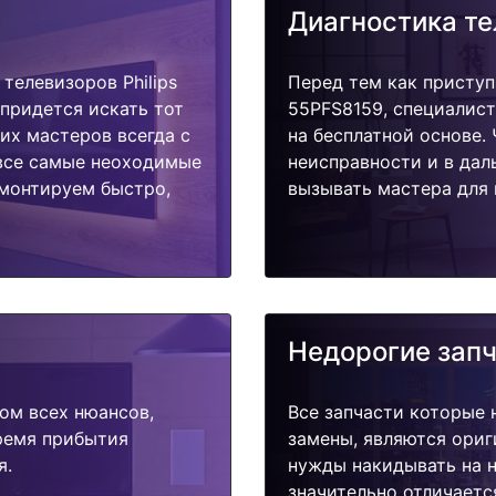
Диагностика т
телевизоров Philips
Перед тем как приступи
 придется искать тот
55PFS8159, специалист
их мастеров всегда с
на бесплатной основе.
 все самые неоходимые
неисправности и в дал
емонтируем быстро,
вызывать мастера для 
Недорогие зап
ом всех нюансов,
Все запчасти которые 
время прибытия
замены, являются ориг
я.
нужды накидывать на н
значительно отличаетс