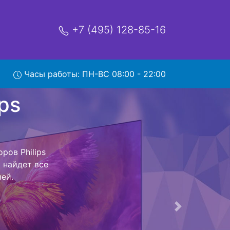
+7 (495) 128-85-16
Часы работы: ПН-ВС 08:00 - 22:00
8159 с
и обратно - с
евизор для
ь ремонта
тно.
Следующая