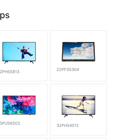
ips
22PFS5304
2PHS5813
3PUS6503
32PHS4012