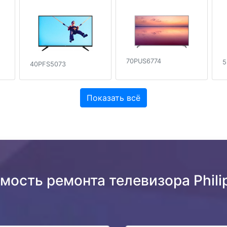
70PUS6774
5
40PFS5073
Показать всё
мость ремонта телевизора Phil