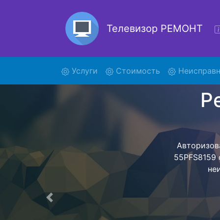
Телевизор РЕМОНТ
(current)
Услуги
Стоимость
Неисправн
Ремон
Ремонт телев
помощью н
дальнейш
ост
Предыдущая