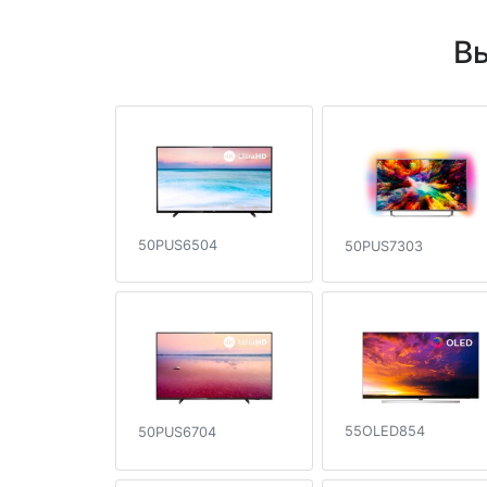
Вы
50PUS6504
50PUS7303
55OLED854
50PUS6704