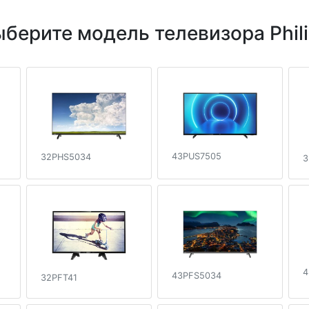
берите модель телевизора Phil
43PUS7505
32PHS5034
3
4
43PFS5034
32PFT41