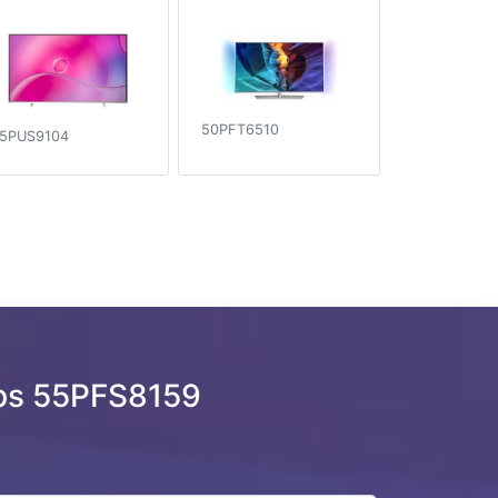
50PFT6510
5PUS9104
ips 55PFS8159