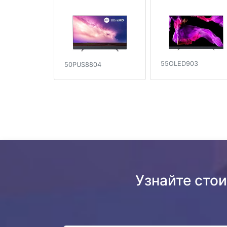
55OLED903
50PUS8804
Узнайте стои