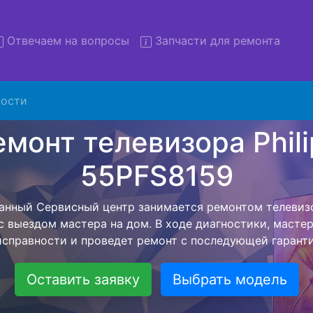
Отвечаем на вопросы
Запчасти для ремонта
ости
т телевизоров Philips 55PFS
вывозом в сервис
изоров Philips 55PFS8159 с вывозом в сервисный центр 
ашей бесплатной услуги, специалист заберет Ваш тел
его более детального ремонта. Оговоренная стоимост
анется неизменно при возвращении видеотехники обра
Оставить заявку
Выбрать модель