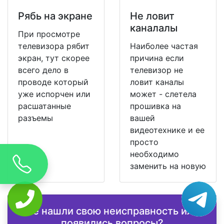
Рябь на экране
Не ловит
каналалы
При просмотре
телевизора рябит
Наиболее частая
экран, тут скорее
причина если
всего дело в
телевизор не
проводе который
ловит каналы
уже испорчен или
может - слетела
расшатанные
прошивка на
разъемы
вашей
видеотехнике и ее
просто
необходимо
заменить на новую
Не нашли свою неисправность или
появились вопросы?