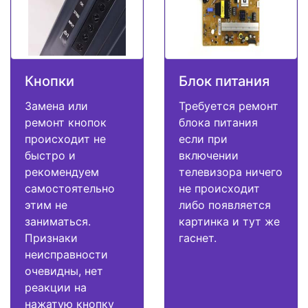
Кнопки
Блок питания
Замена или
Требуется ремонт
ремонт кнопок
блока питания
происходит не
если при
быстро и
включении
рекомендуем
телевизора ничего
самостоятельно
не происходит
этим не
либо появляется
заниматься.
картинка и тут же
Признаки
гаснет.
неисправности
очевидны, нет
реакции на
нажатую кнопку