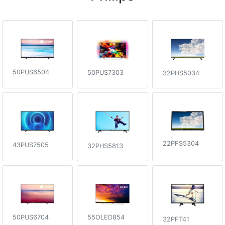
50PUS6504
50PUS7303
32PHS5034
22PFS5304
43PUS7505
32PHS5813
55OLED854
50PUS6704
32PFT41