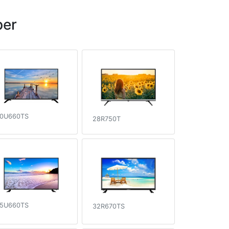
per
0U660TS
28R750T
5U660TS
32R670TS