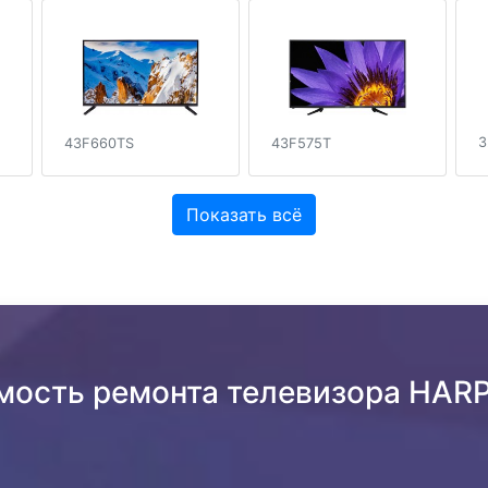
3
43F660TS
43F575T
Показать всё
имость ремонта телевизора HAR