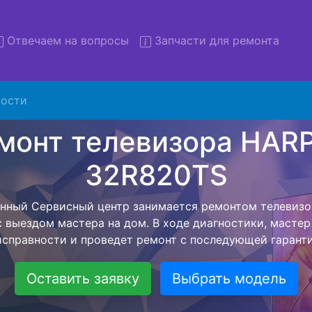
Отвечаем на вопросы
Запчасти для ремонта
ости
т телевизоров HARPER 32R8
вывозом в сервис
изоров HARPER 32R820TS с вывозом в сервисный центр 
ашей бесплатной услуги, специалист заберет Ваш тел
его более детального ремонта. Оговоренная стоимост
анется неизменно при возвращении видеотехники обра
Оставить заявку
Выбрать модель