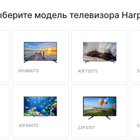
берите модель телевизора Har
65U660TS
40F720TS
5
40F660TS
5
22F470T