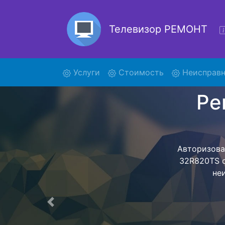
Телевизор РЕМОНТ
(current)
Услуги
Стоимость
Неисправн
Ремон
Ремонт телев
помощью н
дальнейш
ост
Предыдущая