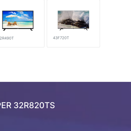
43F720T
2R490T
PER 32R820TS