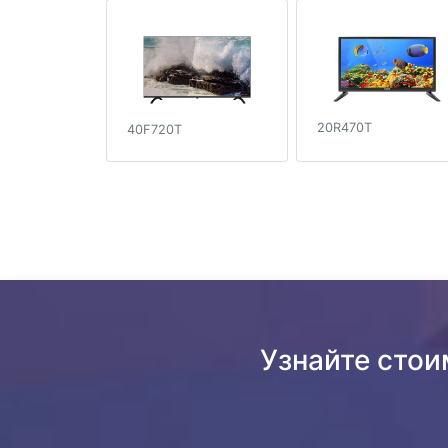
20R470T
40F720T
Узнайте сто