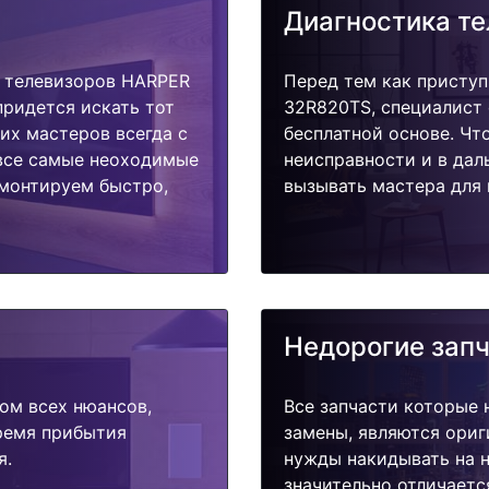
Диагностика т
 телевизоров HARPER
Перед тем как приступ
придется искать тот
32R820TS, специалист 
их мастеров всегда с
бесплатной основе. Чт
 все самые неоходимые
неисправности и в дал
емонтируем быстро,
вызывать мастера для 
Недорогие зап
ом всех нюансов,
Все запчасти которые 
время прибытия
замены, являются ориг
я.
нужды накидывать на н
значительно отличаетс