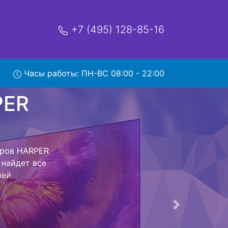
+7 (495) 128-85-16
Часы работы: ПН-ВС 08:00 - 22:00
20TS с
и обратно - с
евизор для
ь ремонта
тно.
Следующая