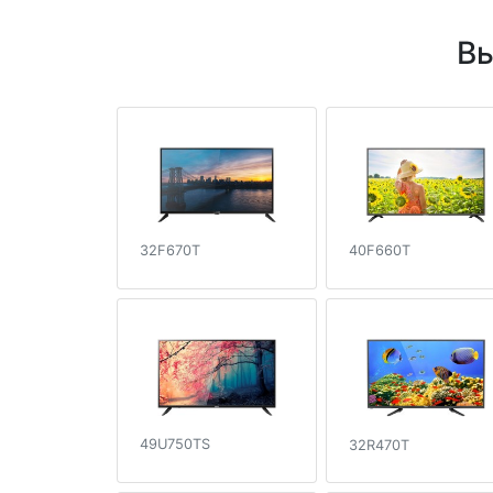
Вы
32F670T
40F660T
49U750TS
32R470T