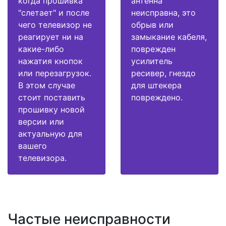
когда прошивка
антенна
"слетает" и после
неисправна, это
чего телевизор не
обрыв или
реагирует ни на
замыкание кабеля,
какие-либо
поврежден
нажатия кнопок
усилитель
или перезагрузок.
ресивер, гнездо
В этом случае
для штекера
стоит поставить
повреждено.
прошивку новой
версии или
актуальную для
вашего
телевизора.
Частые неисправности