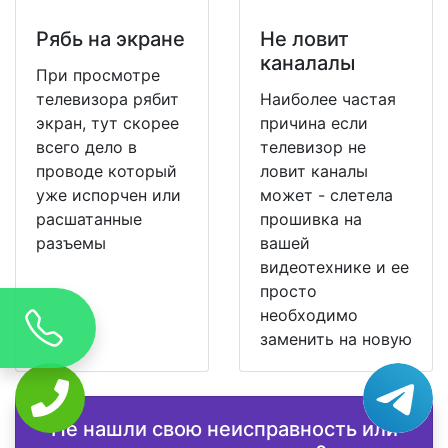
Рябь на экране
Не ловит
каналалы
При просмотре
телевизора рябит
Наиболее частая
экран, тут скорее
причина если
всего дело в
телевизор не
проводе который
ловит каналы
уже испорчен или
может - слетела
расшатанные
прошивка на
разъемы
вашей
видеотехнике и ее
просто
необходимо
заменить на новую
Не нашли свою неисправность или