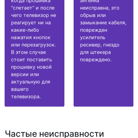
когда прошивка
антенна
"слетает" и после
неисправна, это
чего телевизор не
обрыв или
реагирует ни на
замыкание кабеля,
какие-либо
поврежден
нажатия кнопок
усилитель
или перезагрузок.
ресивер, гнездо
В этом случае
для штекера
стоит поставить
повреждено.
прошивку новой
версии или
актуальную для
вашего
телевизора.
Частые неисправности