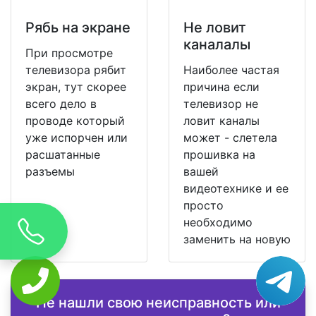
Рябь на экране
Не ловит
каналалы
При просмотре
телевизора рябит
Наиболее частая
экран, тут скорее
причина если
всего дело в
телевизор не
проводе который
ловит каналы
уже испорчен или
может - слетела
расшатанные
прошивка на
разъемы
вашей
видеотехнике и ее
просто
необходимо
заменить на новую
Не нашли свою неисправность или