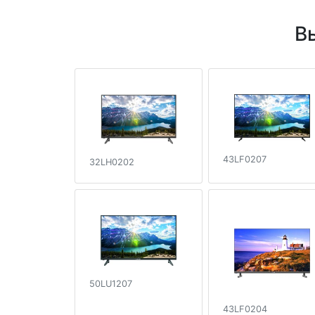
В
43LF0207
32LH0202
50LU1207
43LF0204