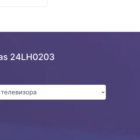
yas 24LH0203