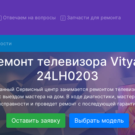
Отвечаем на вопросы
Запчасти для ремонта
ости
т телевизоров Vityas 24LH
вывозом в сервис
изоров Vityas 24LH0203 с вывозом в сервисный центр 
ашей бесплатной услуги, специалист заберет Ваш тел
его более детального ремонта. Оговоренная стоимост
анется неизменно при возвращении видеотехники обра
Оставить заявку
Выбрать модель