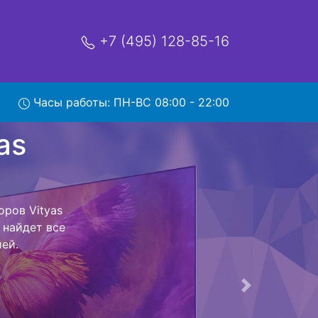
+7 (495) 128-85-16
Часы работы: ПН-ВС 08:00 - 22:00
0203 с
и обратно - с
евизор для
ь ремонта
тно.
Следующая