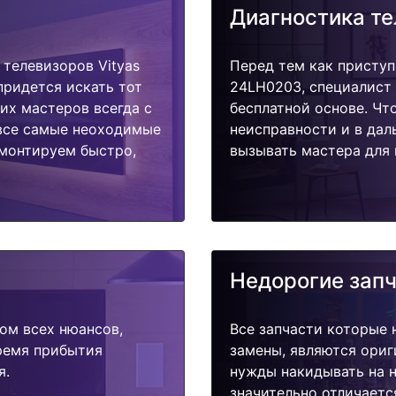
Диагностика т
телевизоров Vityas
Перед тем как приступ
придется искать тот
24LH0203, специалист 
их мастеров всегда с
бесплатной основе. Чт
 все самые неоходимые
неисправности и в дал
емонтируем быстро,
вызывать мастера для 
Недорогие зап
ом всех нюансов,
Все запчасти которые 
время прибытия
замены, являются ориг
я.
нужды накидывать на н
значительно отличаетс