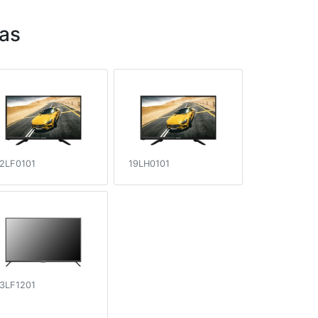
as
2LF0101
19LH0101
3LF1201