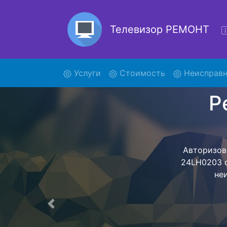
Телевизор РЕМОНТ
(current)
Услуги
Стоимость
Неисправн
Ремон
Ремонт телев
помощью н
дальнейш
ост
Предыдущая