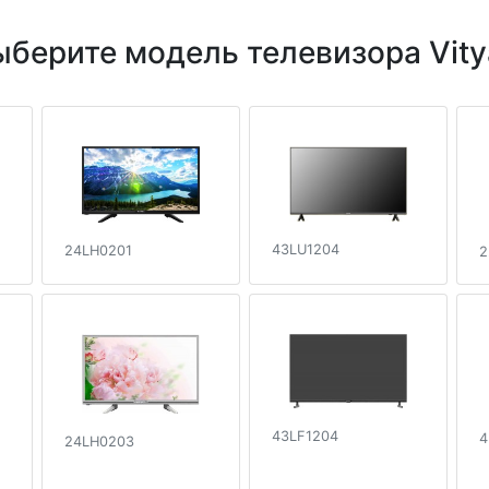
ыберите модель телевизора Vity
43LU1204
24LH0201
2
43LF1204
4
24LH0203