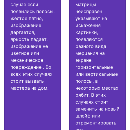
случае если
матрицы
появились полосы,
неисправен
желтое пятно,
указывают на
изображение
искажения
дергается,
картинки,
яркость падает,
появляются
изображение не
разного вида
цветное или
мерцания на
механическое
экране,
повреждение . Во
горизонтальные
всех этих случаях
или вертикальные
стоит вызвать
полосы, в
мастера на дом.
некоторых местах
рябит. В этих
случаях стоит
заменить на новый
шлейф или
отремонтировать
его.