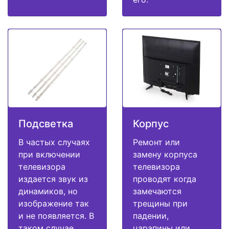
Подсветка
Корпус
В частых случаях
Ремонт или
при включении
замену корпуса
телевизора
телевизора
издается звук из
проводят когда
динамиков, но
замечаются
изображение так
трещины при
и не появляется. В
падении,
таком случае
царапины или