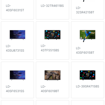
LD-
LD-32TR4611BS
LD-
40SF6031ST
32SR4215BT
LD-
LD-
LD-
43TF5515BS
43SU8731SS
43SF6015BT
LD-39SR4715BS
LD-
LD-
40SF6531SS
40SF6019BT