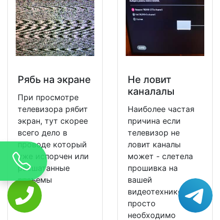
Рябь на экране
Не ловит
каналалы
При просмотре
телевизора рябит
Наиболее частая
экран, тут скорее
причина если
всего дело в
телевизор не
проводе который
ловит каналы
уже испорчен или
может - слетела
расшатанные
прошивка на
разъемы
вашей
видеотехнике и ее
просто
необходимо