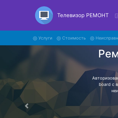
Телевизор РЕМОНТ
(current)
Услуги
Стоимость
Неисправн
Ремо
Ремонт теле
помощью н
дальнейш
ост
Предыдущая