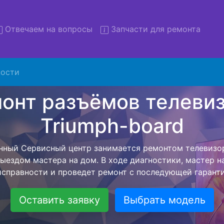
Отвечаем на вопросы
Запчасти для ремонта
ости
нт телевизоров Triumph-bo
вывозом в сервис
визоров Triumph-board с вывозом в сервисный центр и
ашей бесплатной услуги, специалист заберет Ваш тел
его более детального ремонта. Оговоренная стоимост
анется неизменно при возвращении видеотехники обра
Оставить заявку
Выбрать модель