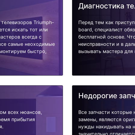
Диагностика т
телевизоров Triumph-
Перед тем как приступ
ется искать тот или
board, специалист обя
астеров всегда с
бесплатной основе. Чт
 все самые неоходимые
неисправности и в дал
емонтируем быстро,
вызывать мастера для 
Недорогие зап
ом всех нюансов,
Все запчасти которые 
время прибытия
замены, являются ориг
я.
нужды накидывать на н
значительно отличаетс