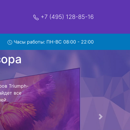
+7 (495) 128-85-16
Часы работы: ПН-ВС 08:00 - 22:00
ard с
 обратно - с
евизор для
ь ремонта
тно.
Следующая