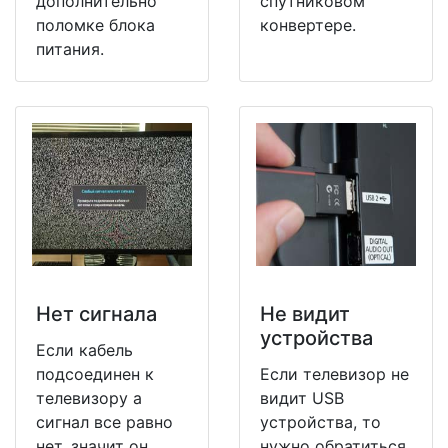
дополнительно
спутниковом
поломке блока
конвертере.
питания.
Нет сигнала
Не видит
устройства
Если кабель
подсоединен к
Если телевизор не
телевизору а
видит USB
сигнал все равно
устройства, то
нет, значит он
нужно обратиться