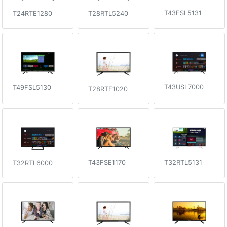
T43FSL5131
T28RTL5240
T24RTE1280
T43USL7000
T49FSL5130
T28RTE1020
T32RTL5131
T43FSE1170
T32RTL6000