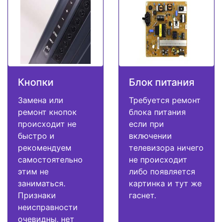
Кнопки
Блок питания
Замена или
Требуется ремонт
ремонт кнопок
блока питания
происходит не
если при
быстро и
включении
рекомендуем
телевизора ничего
самостоятельно
не происходит
этим не
либо появляется
заниматься.
картинка и тут же
Признаки
гаснет.
неисправности
очевидны, нет