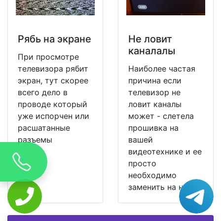
Рябь на экране
Не ловит
каналалы
При просмотре
телевизора рябит
Наиболее частая
экран, тут скорее
причина если
всего дело в
телевизор не
проводе который
ловит каналы
уже испорчен или
может - слетела
расшатанные
прошивка на
разъемы
вашей
видеотехнике и ее
просто
необходимо
заменить на новую