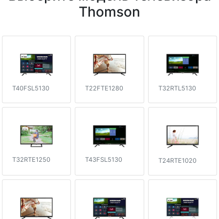
Thomson
T40FSL5130
T22FTE1280
T32RTL5130
T43FSL5130
T32RTE1250
T24RTE1020