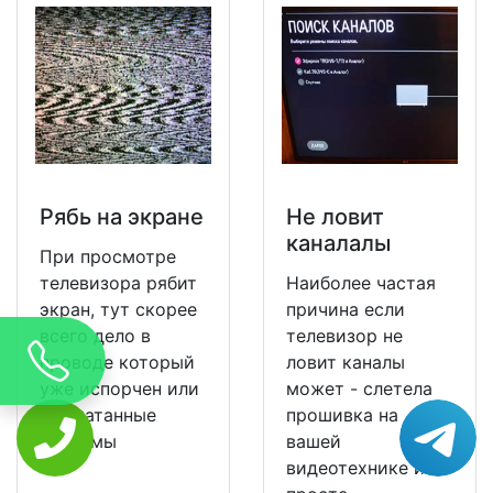
Рябь на экране
Не ловит
каналалы
При просмотре
телевизора рябит
Наиболее частая
экран, тут скорее
причина если
всего дело в
телевизор не
проводе который
ловит каналы
уже испорчен или
может - слетела
расшатанные
прошивка на
разъемы
вашей
видеотехнике и ее