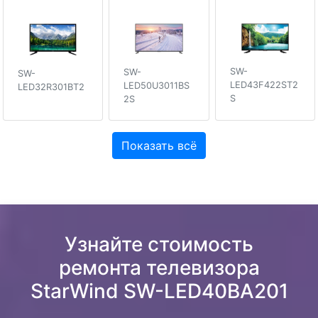
SW-
SW-
SW-
LED43F422ST2
LED50U3011BS
LED32R301BT2
S
2S
Показать всё
Узнайте стоимость
ремонта телевизора
StarWind SW-LED40BA201