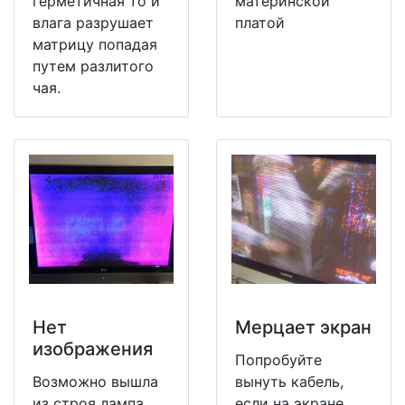
герметичная то и
материнской
влага разрушает
платой
матрицу попадая
путем разлитого
чая.
Нет
Мерцает экран
изображения
Попробуйте
Возможно вышла
вынуть кабель,
из строя лампа
если на экране