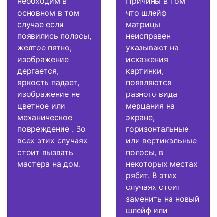
необходим в
Причины в том
основном в том
что шлейф
случае если
матрицы
появились полосы,
неисправен
желтое пятно,
указывают на
изображение
искажения
дергается,
картинки,
яркость падает,
появляются
изображение не
разного вида
цветное или
мерцания на
механическое
экране,
повреждение . Во
горизонтальные
всех этих случаях
или вертикальные
стоит вызвать
полосы, в
мастера на дом.
некоторых местах
рябит. В этих
случаях стоит
заменить на новый
шлейф или