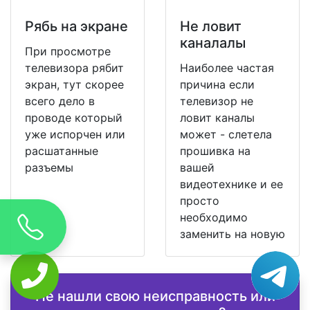
Рябь на экране
Не ловит
каналалы
При просмотре
телевизора рябит
Наиболее частая
экран, тут скорее
причина если
всего дело в
телевизор не
проводе который
ловит каналы
уже испорчен или
может - слетела
расшатанные
прошивка на
разъемы
вашей
видеотехнике и ее
просто
необходимо
заменить на новую
Не нашли свою неисправность или