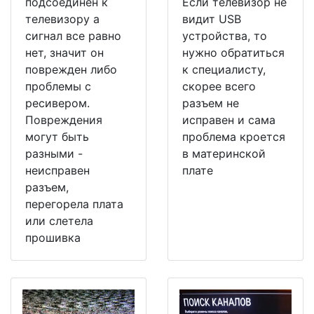
подсоединен к
Если телевизор не
телевизору а
видит USB
сигнал все равно
устройства, то
нет, значит он
нужно обратиться
поврежден либо
к специалисту,
проблемы с
скорее всего
ресивером.
разъем не
Повреждения
исправен и сама
могут быть
проблема кроется
разными -
в материнской
неисправен
плате
разъем,
перегорела плата
или слетела
прошивка