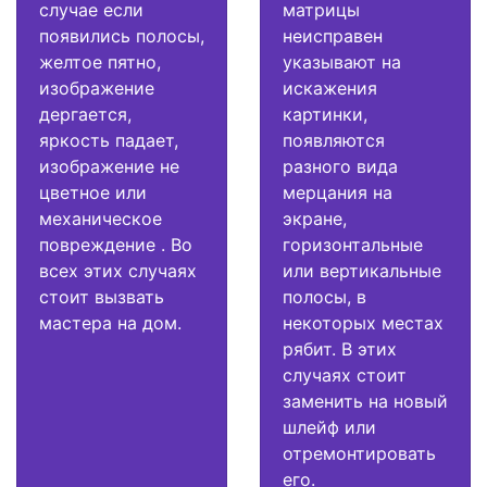
случае если
матрицы
появились полосы,
неисправен
желтое пятно,
указывают на
изображение
искажения
дергается,
картинки,
яркость падает,
появляются
изображение не
разного вида
цветное или
мерцания на
механическое
экране,
повреждение . Во
горизонтальные
всех этих случаях
или вертикальные
стоит вызвать
полосы, в
мастера на дом.
некоторых местах
рябит. В этих
случаях стоит
заменить на новый
шлейф или
отремонтировать
его.