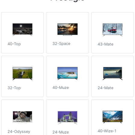
32-Space
40-Top
43-Mate
40-Muze
24-Mate
32-Top
40-Wize-1
24-Odyssey
24-Muze