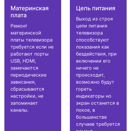
Материнская
Цепь питания
плата
Выход из строя
Ремонт
цепи питания
материнской
телевизора
платы телевизора
способствуют
требуется если не
показания как
работают порты
бездействия, при
USB, HDMI,
включении его
замечаются
ничего не
периодические
происходит,
зависания,
возможно будут
сбрасываются
гореть
настройки, не
индикаторы но
запоминает
экран останется в
каналы.
покое, в
большинстве
случаев требуется
ремонт.