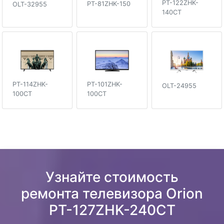
PT-122ZHK-
PT-81ZHK-150
OLT-32955
140CT
PT-101ZHK-
PT-114ZHK-
OLT-24955
100CT
100CT
Узнайте стоимость
ремонта телевизора Orion
PT-127ZHK-240CT