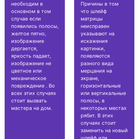
необходим в
Причины в том
основном в том
что шлейф
случае если
матрицы
появились полосы,
неисправен
желтое пятно,
указывают на
изображение
искажения
дергается,
картинки,
яркость падает,
появляются
изображение не
разного вида
цветное или
мерцания на
механическое
экране,
повреждение . Во
горизонтальные
всех этих случаях
или вертикальные
стоит вызвать
полосы, в
мастера на дом.
некоторых местах
рябит. В этих
случаях стоит
заменить на новый
шлейф или