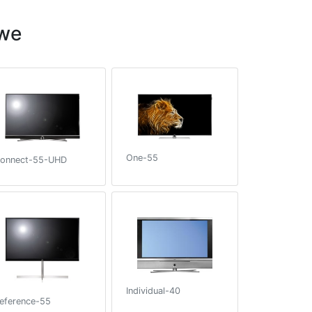
we
One-55
onnect-55-UHD
Individual-40
eference-55