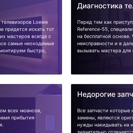
Диагностика т
 телевизоров Loewe
Перед тем как приступ
не придется искать тот
Reference-55, специал
их мастеров всегда с
на бесплатной основе.
 все самые неоходимые
неисправности и в дал
емонтируем быстро,
вызывать мастера для 
Недорогие зап
ом всех нюансов,
Все запчасти которые 
время прибытия
замены, являются ориг
я.
нужды накидывать на н
значительно отличаетс