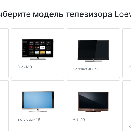
ыберите модель телевизора Loe
Bild-140
C
Connect-ID-46
Individual-46
Art-40
R