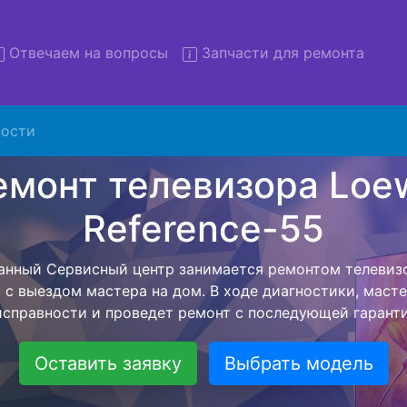
Отвечаем на вопросы
Запчасти для ремонта
ости
 телевизоров Loewe Referen
вывозом в сервис
изоров Loewe Reference-55 с вывозом в сервисный цент
нашей бесплатной услуги, специалист заберет Ваш те
его более детального ремонта. Оговоренная стоимост
анется неизменно при возвращении видеотехники обра
Оставить заявку
Выбрать модель