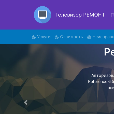
Телевизор РЕМОНТ
(current)
Услуги
Стоимость
Неисправн
Ремонт
Ремонт телев
с помощью 
дальнейш
ост
Предыдущая