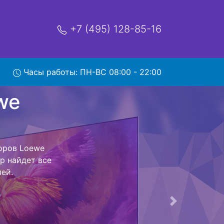
+7 (495) 128-85-16
Часы работы: ПН-ВС 08:00 - 22:00
ce-55 с
р и обратно -
левизор для
ь ремонта
тно.
Следующая