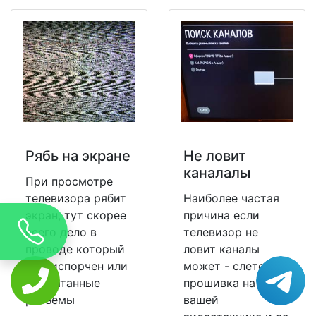
Рябь на экране
Не ловит
каналалы
При просмотре
телевизора рябит
Наиболее частая
экран, тут скорее
причина если
всего дело в
телевизор не
проводе который
ловит каналы
уже испорчен или
может - слетела
расшатанные
прошивка на
разъемы
вашей