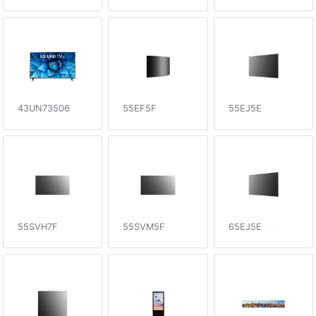
43UN73506
55EF5F
55EJ5E
55SVH7F
55SVM5F
65EJ5E