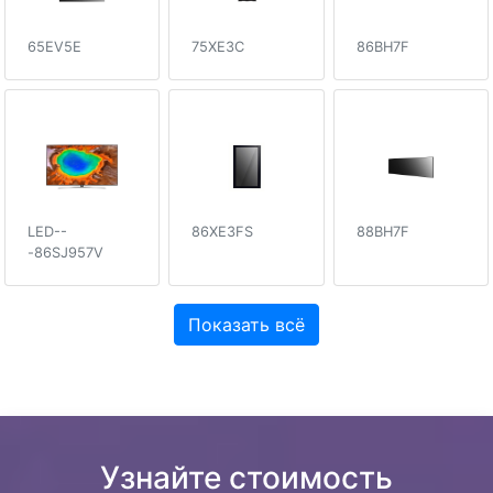
65EV5E
75XE3C
86BH7F
LED--
86XE3FS
88BH7F
-86SJ957V
Показать всё
Узнайте стоимость