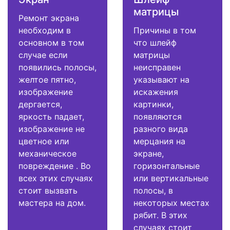
матрицы
Ремонт экрана
необходим в
Причины в том
основном в том
что шлейф
случае если
матрицы
появились полосы,
неисправен
желтое пятно,
указывают на
изображение
искажения
дергается,
картинки,
яркость падает,
появляются
изображение не
разного вида
цветное или
мерцания на
механическое
экране,
повреждение . Во
горизонтальные
всех этих случаях
или вертикальные
стоит вызвать
полосы, в
мастера на дом.
некоторых местах
рябит. В этих
случаях стоит