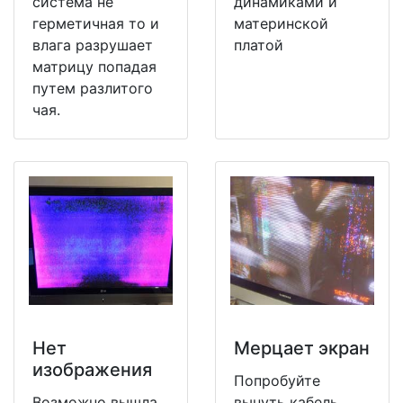
система не
динамиками и
герметичная то и
материнской
влага разрушает
платой
матрицу попадая
путем разлитого
чая.
Нет
Мерцает экран
изображения
Попробуйте
Возможно вышла
вынуть кабель,