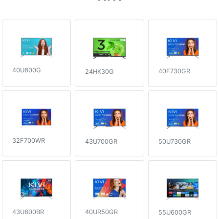
40U600G
40F730GR
24HK30G
32F700WR
43U700GR
50U730GR
43U800BR
40UR50GR
55U600GR