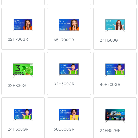
32H700GR
65U700GR
24H600G
32H500GR
40F500GR
32HK30G
24H500GR
50U600GR
24HR52GR