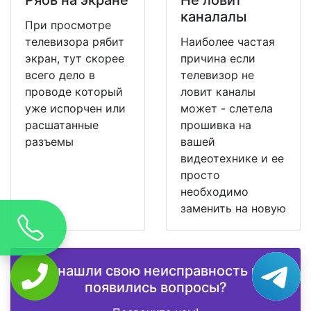
Рябь на экране
Не ловит
каналалы
При просмотре
телевизора рябит
Наиболее частая
экран, тут скорее
причина если
всего дело в
телевизор не
проводе который
ловит каналы
уже испорчен или
может - слетела
расшатанные
прошивка на
разъемы
вашей
видеотехнике и ее
просто
необходимо
заменить на новую
Не нашли свою неисправность или
появились вопросы?