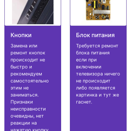
Кнопки
Блок питания
Замена или
Требуется ремонт
ремонт кнопок
блока питания
происходит не
если при
быстро и
включении
рекомендуем
телевизора ничего
самостоятельно
не происходит
этим не
либо появляется
заниматься.
картинка и тут же
Признаки
гаснет.
неисправности
очевидны, нет
реакции на
нажатую кнопку