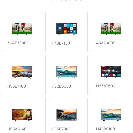
50AE7200F
43A7300F
H43B7100
H65B7500
H32B5600
H55B7100
H65B7300
H55A6140
H40B5100