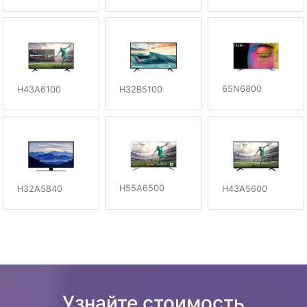
65N6800
H43A6100
H32B5100
H55A6500
H43A5600
H32A5840
Узнайте стоимость