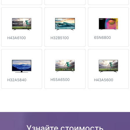
65N6800
H43A6100
H32B5100
H55A6500
H43A5600
H32A5840
Узнайте стоимость