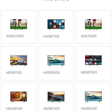
50AE7200F
43A7300F
H43B7100
H65B7500
H32B5600
H55B7100
H65B7300
H55A6140
H40B5100