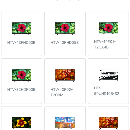
HTV-40F01-
HTV-43FHD05B
HTV-43FHD03B
T2CA4B
HTS-
HTV-32HDR03B
HTV-40F02-
50UHD10B-S2
T2CBM