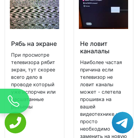
Рябь на экране
Не ловит
каналалы
При просмотре
телевизора рябит
Наиболее частая
экран, тут скорее
причина если
всего дело в
телевизор не
проводе который
ловит каналы
уже испорчен или
может - слетела
расшатанные
прошивка на
разъемы
вашей
видеотехнике и ее
просто
необходимо
заменить на новую