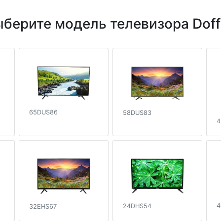
берите модель телевизора Doff
65DUS86
58DUS83
4
4
24DHS54
32EHS67