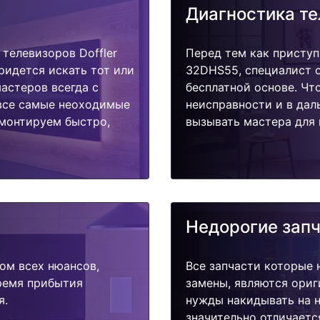
Диагностика т
телевизоров Doffler
Перед тем как приступ
ридется искать тот или
32DHS55, специалист о
астеров всегда с
бесплатной основе. Чт
 все самые неоходимые
неисправности и в дал
емонтируем быстро,
вызывать мастера для 
Недорогие зап
ом всех нюансов,
Все запчасти которые 
время прибытия
замены, являются ориг
я.
нужды накидывать на н
значительно отличаетс