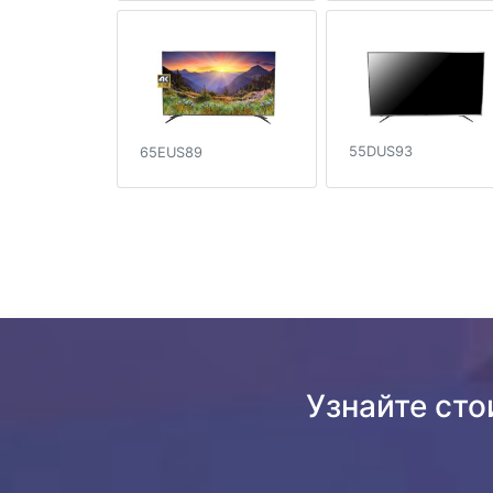
55DUS93
65EUS89
Узнайте сто