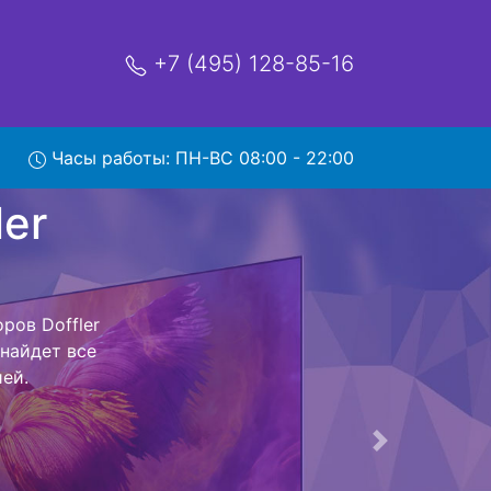
+7 (495) 128-85-16
Часы работы: ПН-ВС 08:00 - 22:00
HS55 с
и обратно - с
евизор для
ь ремонта
тно.
Следующая