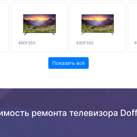
4
49DFS55
43DFS55
Показать всё
имость ремонта телевизора Dof