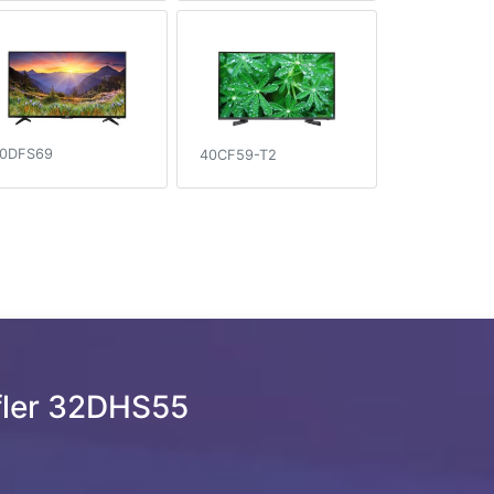
0DFS69
40CF59-T2
fler 32DHS55