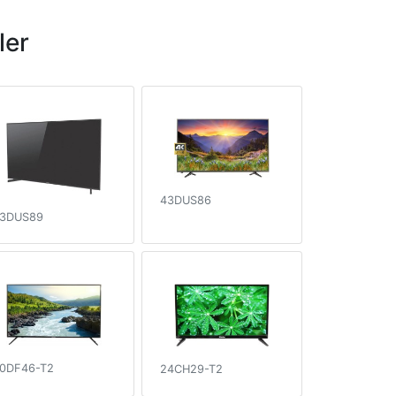
ler
43DUS86
3DUS89
0DF46-T2
24CH29-T2