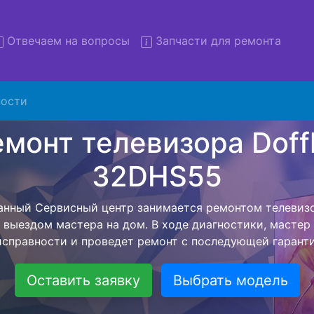
Отвечаем на вопросы
Запчасти для ремонта
ости
т телевизоров Doffler 32D
вывозом в сервис
изоров Doffler 32DHS55 с вывозом в сервисный центр 
ашей бесплатной услуги, специалист заберет Ваш тел
его более детального ремонта. Оговоренная стоимост
анется неизменно при возвращении видеотехники обра
Оставить заявку
Выбрать модель