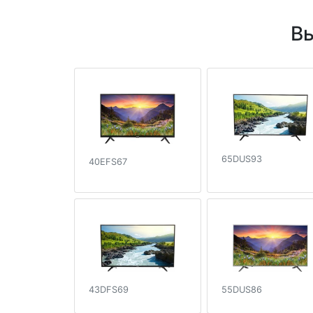
Вы
65DUS93
40EFS67
43DFS69
55DUS86