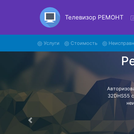
Телевизор РЕМОНТ
(current)
Услуги
Стоимость
Неисправн
Ремон
Ремонт телев
помощью н
дальнейш
ост
Предыдущая