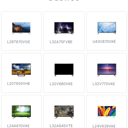
U43V870VKE
L28T670VGE
L32A75FVBE
L20T650VHE
L32V680VKE
L32V770VKE
L32A645VTE
L24A610VAE
L24V639VAE