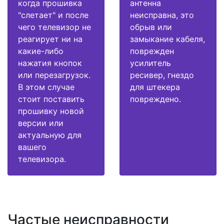
когда прошивка
антенна
"слетает" и после
неисправна, это
чего телевизор не
обрыв или
реагирует ни на
замыкание кабеля,
какие-либо
поврежден
нажатия кнопок
усилитель
или перезагрузок.
ресивер, гнездо
В этом случае
для штекера
стоит поставить
повреждено.
прошивку новой
версии или
актуальную для
вашего
телевизора.
Частые неисправности