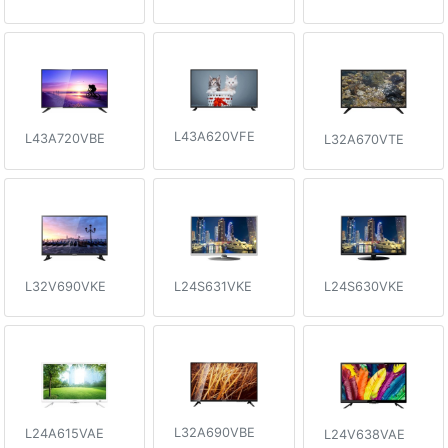
L43A620VFE
L43A720VBE
L32A670VTE
L32V690VKE
L24S631VKE
L24S630VKE
L32A690VBE
L24A615VAE
L24V638VAE