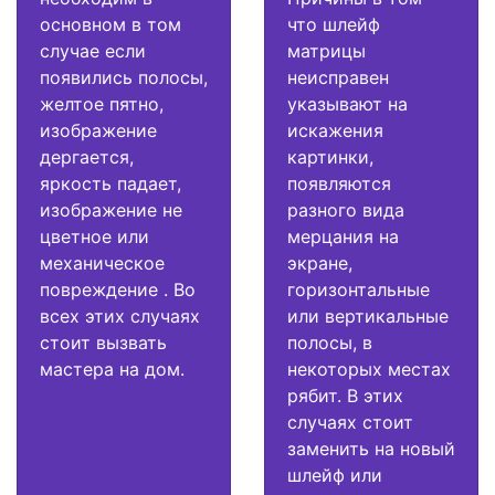
основном в том
что шлейф
случае если
матрицы
появились полосы,
неисправен
желтое пятно,
указывают на
изображение
искажения
дергается,
картинки,
яркость падает,
появляются
изображение не
разного вида
цветное или
мерцания на
механическое
экране,
повреждение . Во
горизонтальные
всех этих случаях
или вертикальные
стоит вызвать
полосы, в
мастера на дом.
некоторых местах
рябит. В этих
случаях стоит
заменить на новый
шлейф или